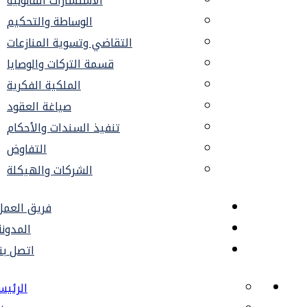
الاستشارات القانونية
الوساطة والتحكيم
التقاضي وتسوية المنازعات
قسمة التركات والوصايا
الملكية الفكرية
صياغة العقود
تنفيذ السندات والأحكام
التفاوض
الشركات والهيكلة
فريق العمل
المدونة
اتصل بنا
الرئيسية