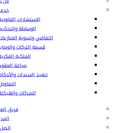
من نحن
خدماتنا
الاستشارات القانونية
الوساطة والتحكيم
التقاضي وتسوية المنازعات
قسمة التركات والوصايا
الملكية الفكرية
صياغة العقود
تنفيذ السندات والأحكام
التفاوض
الشركات والهيكلة
فريق العمل
المدونة
اتصل بنا