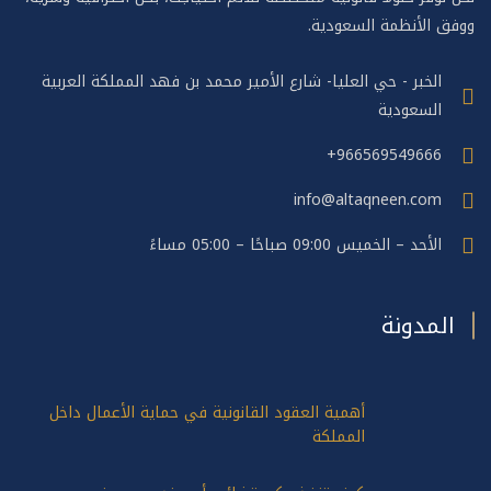
ظمة السعودية.
 - حي العليا- شارع الأمير محمد بن فهد المملكة العربية
ودية
966569549
info@altaqneen
يس 09:00 صباحًا – 05:00 مساءً
نة
أهمية العقود القانونية في حماية الأعمال داخل
المملكة