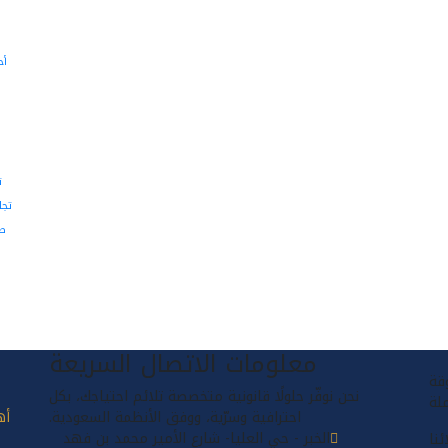
أح
ق
ت
تجا
صي
معلومات الاتصال السريعة
قة
نحن نوفّر حلولًا قانونية متخصصة تلائم احتياجك، بكل
لة
احترافية وسرّية، ووفق الأنظمة السعودية.
أه
الخبر - حي العليا- شارع الأمير محمد بن فهد
ئنا