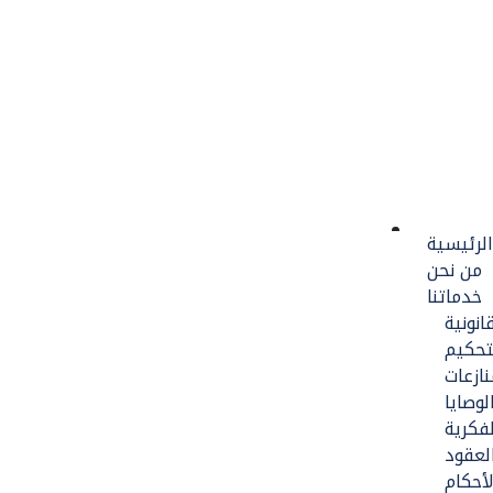
اة والإستشارات القانونية
اة والإستشارات القانونية
الرئيسية
من نحن
خدماتنا
انونية
تحكيم
ازعات
وصايا
لفكرية
لعقود
أحكام