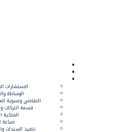
شركة التقنين للمحام
شركة التقنين للمحام
الاستشارات الق
الوساطة وال
التقاضي وتسوية المن
قسمة التركات وال
الملكية ا
صياغة ا
تنفيذ السندات وال