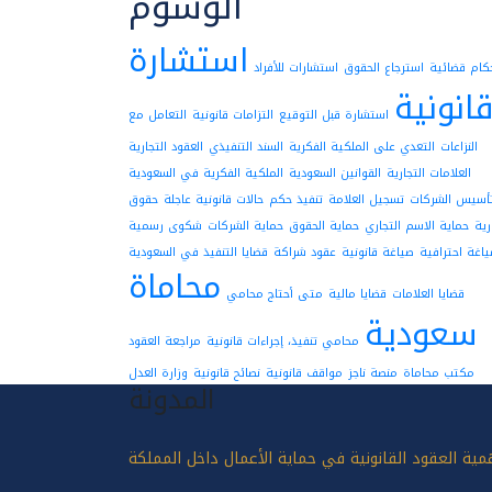
الوسوم
استشارة
كام قضائية
استرجاع الحقوق
استشارات للأفراد
انونية
استشارة قبل التوقيع
التزامات قانونية
التعامل مع
النزاعات
التعدي على الملكية الفكرية
السند التنفيذي
العقود التجارية
العلامات التجارية
القوانين السعودية
الملكية الفكرية في السعودية
أسيس الشركات
تسجيل العلامة
تنفيذ حكم
حالات قانونية عاجلة
حقوق
رية
حماية الاسم التجاري
حماية الحقوق
حماية الشركات
شكوى رسمية
اغة احترافية
صياغة قانونية
عقود شراكة
قضايا التنفيذ في السعودية
محاماة
قضايا العلامات
قضايا مالية
متى أحتاج محامي
سعودية
محامي تنفيذ، إجراءات قانونية
مراجعة العقود
مكتب محاماة
منصة ناجز
مواقف قانونية
نصائح قانونية
وزارة العدل
المدونة
مية العقود القانونية في حماية الأعمال داخل المملكة