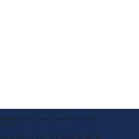
نلتزم في شركة التقنين بتقديم خدمات قانونية موثو
ومتكام
عبر فريق من المحامين المرخّصين والخبراء، لنضمن لعملا