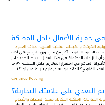
في حماية الأعمال داخل المملكة
ونية
,
الشركات والهيكلة
,
الملكية الفكرية
,
صياغة العقود
حت العقود القانونية أكثر من مجرد ورق للتوقيع؛هي أداة
تجنّب النزاعات المحتملة. في هذا المقال، نسلط الضوء على
ثيرها المباشر في استقرار المشاريع داخل المملكة. ✍️ ما
لعقد القانوني؟ العقد هو اتفاق ملزم بين طرفين أو أكثر،…
Continue Reading
تم التعدي على علامتك التجارية؟
ية المنازعات
,
الملكية الفكرية
,
تنفيذ السندات والأحكام
رقة… بل هو حق قانوني يضمن لك التصرّف باسمك التجاري،